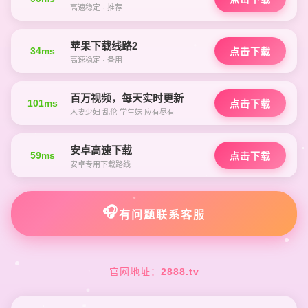
高速稳定 · 推荐
苹果下载线路2
34ms
点击下载
高速稳定 · 备用
百万视频，每天实时更新
101ms
点击下载
人妻少妇 乱伦 学生妹 应有尽有
安卓高速下载
59ms
点击下载
安卓专用下载路线
🎧
有问题联系客服
官网地址：
2888.tv