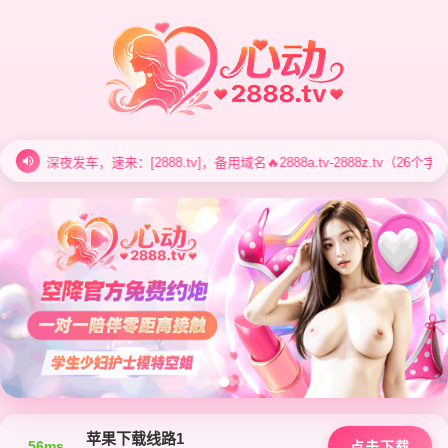
2888.tv]，备用域名🔥2888a.tv-2888z.tv（26个字母皆可打
苹果下载线路1
56ms
点击下载